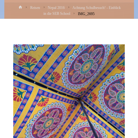
Home
Reisen
Nepal 2016
Achtung Schulbesuch! - Einblick
in die SEB School
IMG_2695