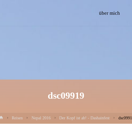
Skip
über mich
to
content
dsc09919
Home
Reisen
Nepal 2016
Der Kopf ist ab! - Dashainfest
dsc099