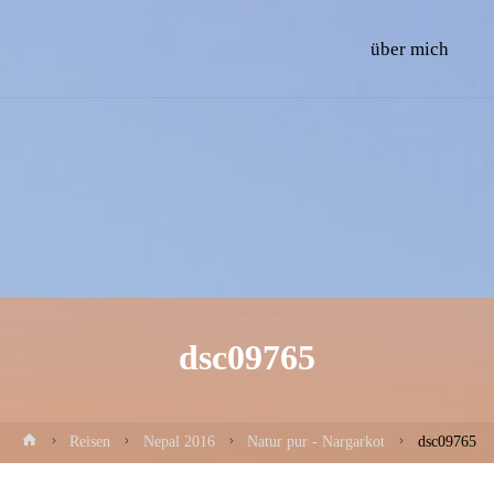
Skip
über mich
to
content
dsc09765
Home
Reisen
Nepal 2016
Natur pur - Nargarkot
dsc09765