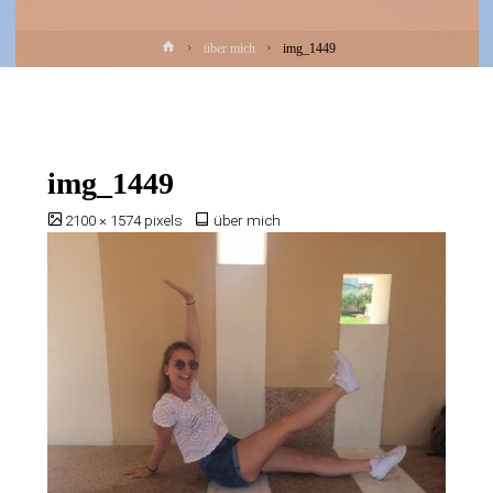
Home
über mich
img_1449
img_1449
Full
2100 × 1574
pixels
über mich
size